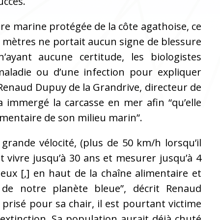
succès.
aire marine protégée de la côte agathoise, ce
 mètres ne portait aucun signe de blessure
ayant aucune certitude, les biologistes
 maladie ou d’une infection pour expliquer
 Renaud Dupuy de la Grandrive, directeur de
 a immergé la carcasse en mer afin “qu’elle
limentaire de son milieu marin”.
ande vélocité, (plus de 50 km/h lorsqu’il
t vivre jusqu’à 30 ans et mesurer jusqu’à 4
ux [,] en haut de la chaîne alimentaire et
e de notre planète bleue”, décrit Renaud
prisé pour sa chair, il est pourtant victime
extinction. Sa population aurait déjà chuté