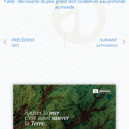
Tahiti : découverte du plus grand récif corallien en eau profonde
au monde
PRÉCÉDENT
SUIVANT
GEO
La Provence