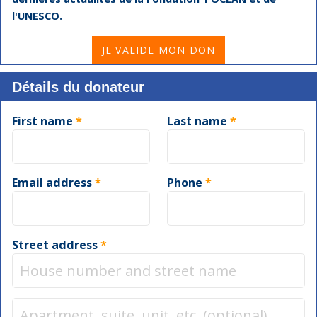
l'UNESCO.
Don
JE VALIDE MON DON
à
la
Détails du donateur
fondation
quantity
First name
*
Last name
*
Email address
*
Phone
*
Street address
*
Apartment,