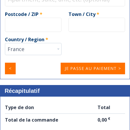
suite,
unit,
Postcode / ZIP
*
Town / City
*
etc.
(optional)
Country / Region
*
France
<
JE PASSE AU PAIEMENT >
Récapitulatif
Type de don
Total
€
Total de la commande
0,00