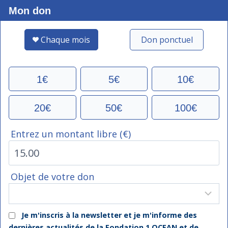
Skip
Mon don
to
content
Chaque mois
Don ponctuel
1€
5€
10€
20€
50€
100€
Entrez un montant libre (€)
Objet de votre don
Je m'inscris à la newsletter et je m'informe des
dernières actualités de la Fondation 1 OCEAN et de