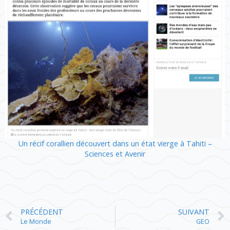
Un récif corallien découvert dans un état vierge à Tahiti –
Sciences et Avenir
PRÉCÉDENT
SUIVANT
Le Monde
GEO