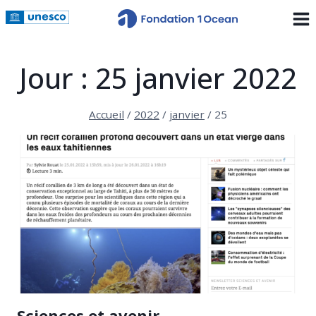
Skip
to
content
Jour : 25 janvier 2022
Accueil
/
2022
/
janvier
/
25
Sciences et avenir