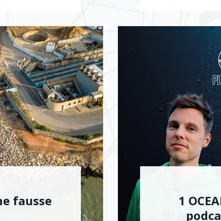
ne fausse
1 OCEAN
podca