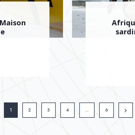
 Maison
Afriqu
le
sardi
1
2
3
4
…
6