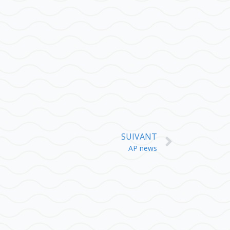
SUIVANT
AP news