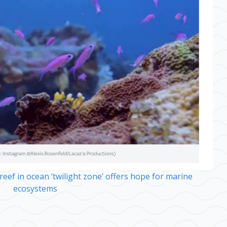
 reef in ocean ‘twilight zone’ offers hope for marine
ecosystems