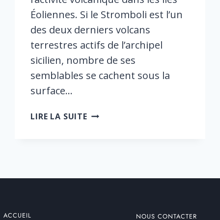
Éoliennes. Si le Stromboli est l’un
des deux derniers volcans
terrestres actifs de l’archipel
sicilien, nombre de ses
semblables se cachent sous la
surface…
20
LIRE LA SUITE
000
VOLCANS
SOUS
LES
MERS
ACCUEIL
NOUS CONTACTER