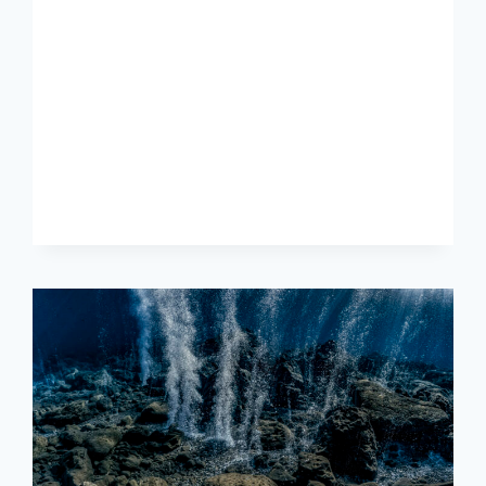
UN
AVENIR
POUR
LA
BIODIVERSITÉ
?